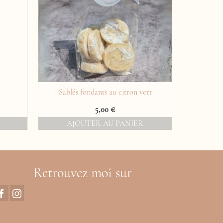
Sablés fondants au citron vert
Cookies
ge
5,00
€
AJOUTER AU PANIER
 :
AJ
0 €
00 €
Retrouvez moi sur