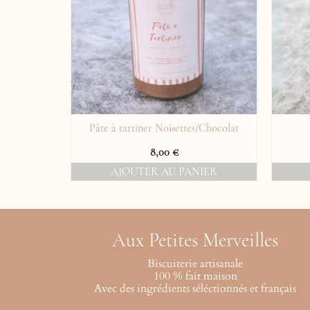
oranger
Pâte à tartiner Noisettes/Chocolat
8,00
€
IER
AJOUTER AU PANIER
Aux Petites Merveilles
Biscuiterie artisanale
100 % fait maison
Avec des ingrédients séléctionnés et français