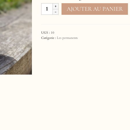
quantité
AJOUTER AU PANIER
de
Financiers
aux
amandes
UGS :
10
Catégorie :
Les permanents